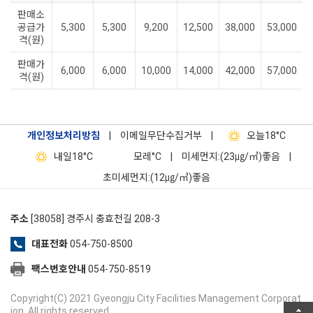
판매소
공급가
5,300
5,300
9,200
12,500
38,000
53,000
격(원)
판매가
6,000
6,000
10,000
14,000
42,000
57,000
격(원)
개인정보처리방침
|
이메일무단수집거부
|
오늘
18°C
내일
18°C
모레
°C
|
미세먼지:(23㎍/㎥)좋음
|
초미세먼지:(12㎍/㎥)좋음
주소
[38058] 경주시 충효천길 208-3
대표전화
054-750-8500
팩스번호안내
054-750-8519
Copyright(C) 2021 Gyeongju City Facilities Management Corporat
ion. All rights reserved.