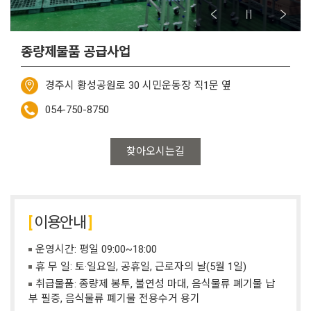
종량제물품 공급사업
경주시 황성공원로 30 시민운동장 직1문 옆
054-750-8750
찾아오시는길
이용안내
운영시간: 평일 09:00~18:00
휴 무 일: 토·일요일, 공휴일, 근로자의 날(5월 1일)
취급물품: 종량제 봉투, 불연성 마대, 음식물류 폐기물 납
부 필증, 음식물류 폐기물 전용수거 용기