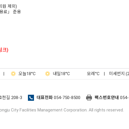
회원 제외)
사용료」 준용
링크)
|
오늘
18°C
내일
18°C
모레
°C
|
미세먼지:(
효천길 208-3
대표전화
054-750-8500
팩스번호안내
054-
ngju City Facilities Management Corporation. All rights reserved.