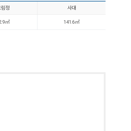
호림정
사대
2.9㎡
141.6㎡