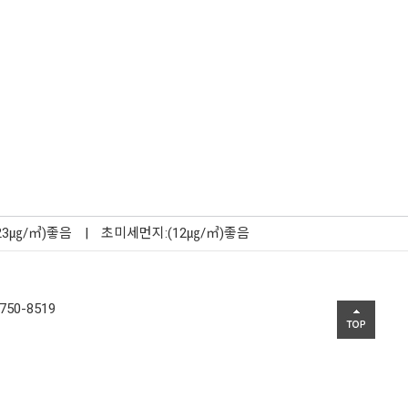
23㎍/㎥)좋음
|
초미세먼지:(12㎍/㎥)좋음
750-8519