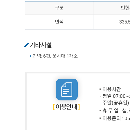
구분
빈현
면적
335.
기타시설
과녁: 6관, 운시대 1개소
이용시간
- 평일 07:00~
- 주말(공휴일) 
이용안내
휴 무 일 : 설
이용문의 :
05