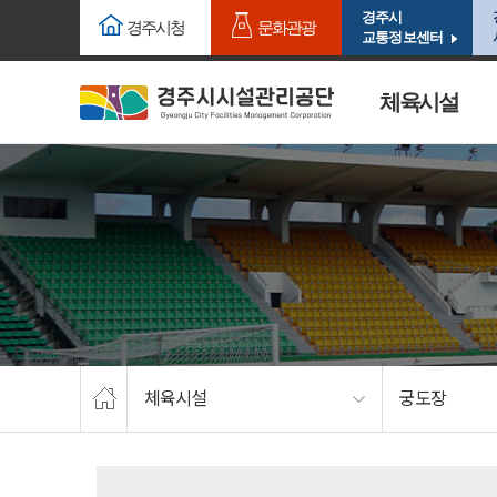
주요메뉴로 건너뛰기
본문으로가기
경주시
경주시청
문화관광
교통정보센터
체육시설
체육시설
궁도장