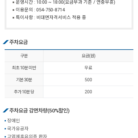
운영시간 : 10:00 ~ 18:00(요금부과 기준 / 연중무휴)
이용문의 :
054-750-8714
특이사항 : 비대면자격서비스 적용 중
주차요금
구분
요금(원)
최초 10분 미만
무료
기본 30분
500
추가 10분 당
200
주차요금 감면차량(50%할인)
장애인
국가유공자
고엽제후유의증 환자