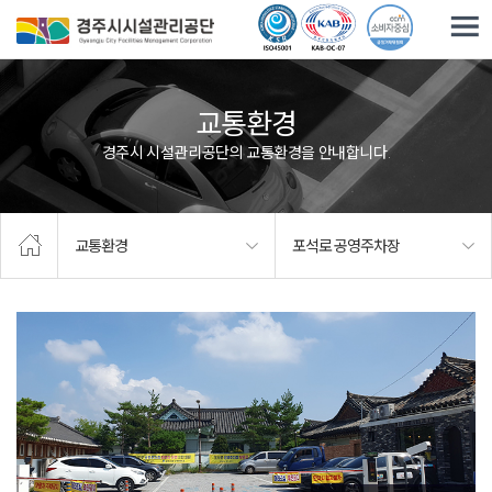
주요메뉴로 건너뛰기
본문으로가기
교통환경
경주시 시설관리공단의 교통환경을 안내합니다.
교통환경
포석로 공영주차장