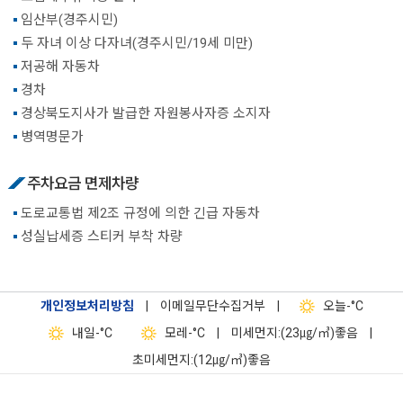
임산부(경주시민)
두 자녀 이상 다자녀(경주시민/19세 미만)
저공해 자동차
경차
경상북도지사가 발급한 자원봉사자증 소지자
병역명문가
주차요금 면제차량
도로교통법 제2조 규정에 의한 긴급 자동차
성실납세증 스티커 부착 차량
개인정보처리방침
|
이메일무단수집거부
|
오늘
-°C
내일
-°C
모레
-°C
|
미세먼지:(23㎍/㎥)좋음
|
초미세먼지:(12㎍/㎥)좋음