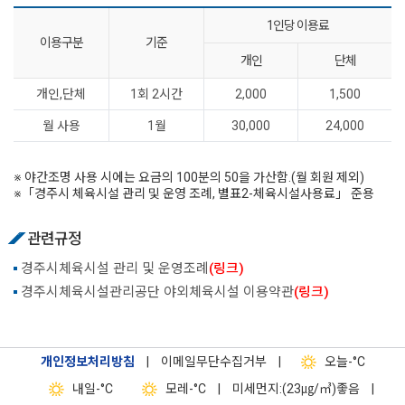
1인당 이용료
이용구분
기준
개인
단체
개인,단체
1회 2시간
2,000
1,500
월 사용
1월
30,000
24,000
※ 야간조명 사용 시에는 요금의 100분의 50을 가산함.(월 회원 제외)
※「경주시 체육시설 관리 및 운영 조례, 별표2-체육시설사용료」 준용
관련규정
경주시체육시설 관리 및 운영조례
(링크)
경주시체육시설관리공단 야외체육시설 이용약관
(링크)
개인정보처리방침
|
이메일무단수집거부
|
오늘
-°C
내일
-°C
모레
-°C
|
미세먼지:(23㎍/㎥)좋음
|