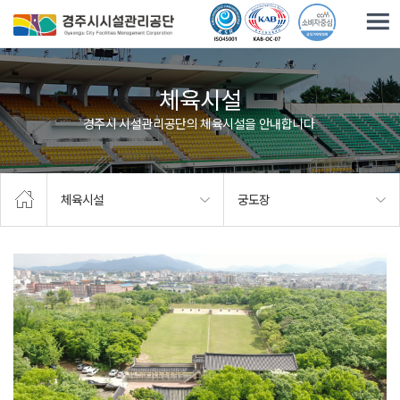
주요메뉴로 건너뛰기
본문으로가기
체육시설
경주시 시설관리공단의 체육시설을 안내합니다.
체육시설
궁도장