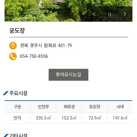
궁도장
경북 경주시 원화로 431-79
054-750-8556
찾아오시는길
주요시설
구분
빈현루
화랑관
호림정
사대
면적
335.5㎡
152.3㎡
72.9㎡
141.6㎡
기타시설