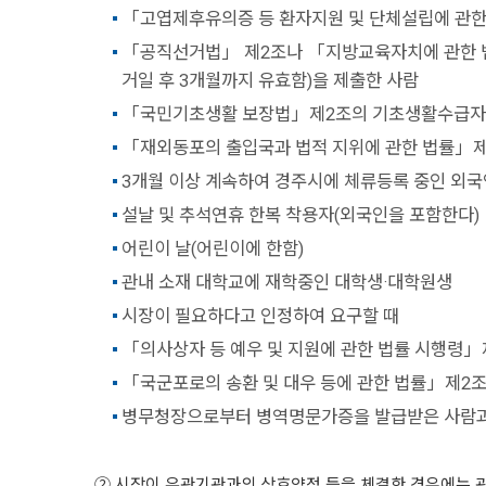
「고엽제후유의증 등 환자지원 및 단체설립에 관한
「공직선거법」 제2조나 「지방교육자치에 관한 법
거일 후 3개월까지 유효함)을 제출한 사람
「국민기초생활 보장법」제2조의 기초생활수급자
「재외동포의 출입국과 법적 지위에 관한 법률」제
3개월 이상 계속하여 경주시에 체류등록 중인 외국
설날 및 추석연휴 한복 착용자(외국인을 포함한다)
어린이 날(어린이에 한함)
관내 소재 대학교에 재학중인 대학생·대학원생
시장이 필요하다고 인정하여 요구할 때
「의사상자 등 예우 및 지원에 관한 법률 시행령」
「국군포로의 송환 및 대우 등에 관한 법률」제2조
병무청장으로부터 병역명문가증을 발급받은 사람과 그
② 시장이 유관기관과의 상호약정 등을 체결한 경우에는 관람료의