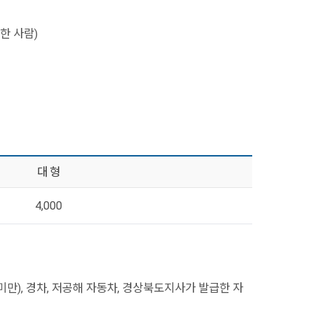
한 사람)
대 형
4,000
미만), 경차, 저공해 자동차, 경상북도지사가 발급한 자