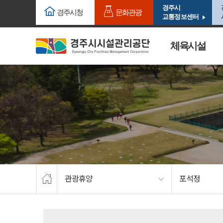
주요메뉴로 건너뛰기
본문으로가기
경주시
경주시청
문화관광
교통정보센터
체육시설
관광휴양
포석정