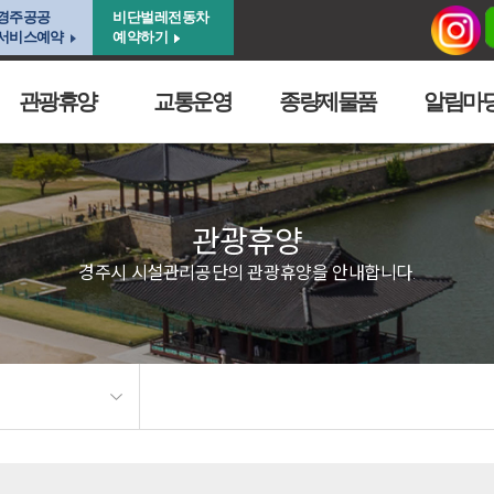
경주공공
비단벌레전동차
서비스예약
예약하기
관광휴양
교통운영
종량제물품
알림마
관광휴양
경주시 시설관리공단의 관광휴양을 안내합니다.