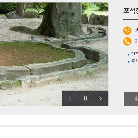
포석
경
0
면적
주차