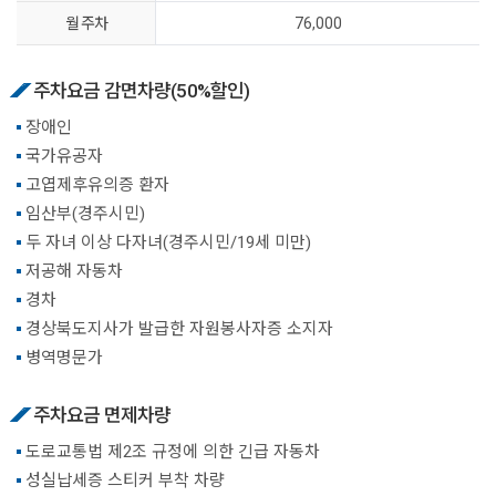
월 주차
76,000
주차요금 감면차량(50%할인)
장애인
국가유공자
고엽제후유의증 환자
임산부(경주시민)
두 자녀 이상 다자녀(경주시민/19세 미만)
저공해 자동차
경차
경상북도지사가 발급한 자원봉사자증 소지자
병역명문가
주차요금 면제차량
도로교통법 제2조 규정에 의한 긴급 자동차
성실납세증 스티커 부착 차량