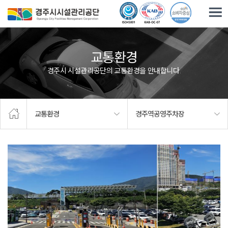
주요메뉴로 건너뛰기
본문으로가기
교통환경
경주시 시설관리공단의 교통환경을 안내합니다.
교통환경
경주역공영주차장