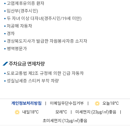
고엽제후유의증 환자
임산부(경주시민)
두 자녀 이상 다자녀(경주시민/19세 미만)
저공해 자동차
경차
경상북도지사가 발급한 자원봉사자증 소지자
병역명문가
주차요금 면제차량
도로교통법 제2조 규정에 의한 긴급 자동차
성실납세증 스티커 부착 차량
개인정보처리방침
|
이메일무단수집거부
|
오늘
18°C
내일
18°C
모레
°C
|
미세먼지:(23㎍/㎥)좋음
|
초미세먼지:(12㎍/㎥)좋음