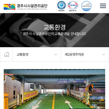
주요메뉴로 건너뛰기
본문으로가기
교통환경
경주시 시설관리공단의 교통환경을 안내합니다.
교통환경
제2공영주차장