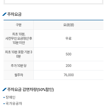
주차요금
구분
요금(원)
최초 10분,
사전무인 요금정산 후
무료
10분 미만
최초 10분 포함 기본 3
500
0분
추가 10분 당
200
월주차
76,000
주차요금 감면차량(50%할인)
장애인
국가유공자