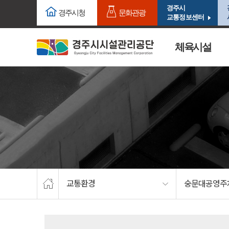
주요메뉴로 건너뛰기
본문으로가기
경주시
경주시청
문화관광
교통정보센터
체육시설
교통환경
숭문대공영주