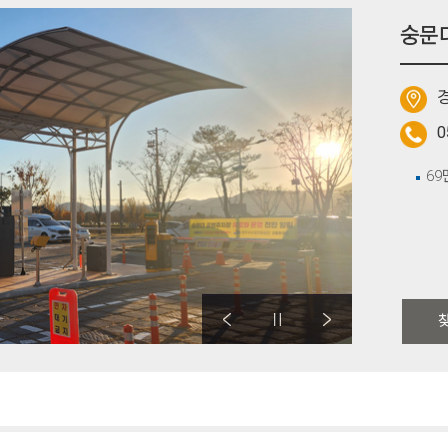
숭문
경
0
69