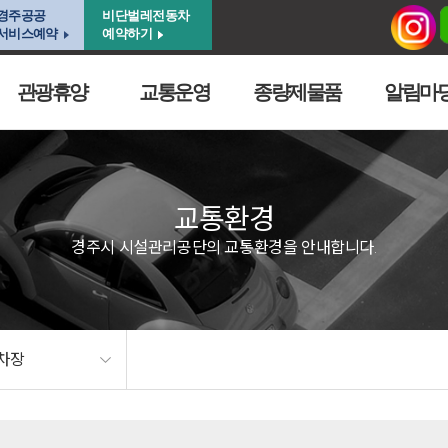
경주공공
비단벌레전동차
서비스예약
예약하기
관광휴양
교통운영
종량제물품
알림마
교통환경
경주시 시설관리공단의 교통환경을 안내합니다.
차장