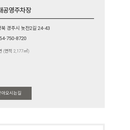
대공영주차장
북 경주시 놋전2길 24-43
54-750-8720
면 (면적 2,177㎡)
찾아오시는길