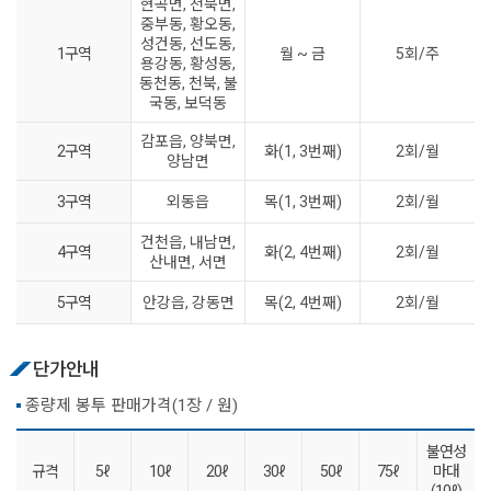
현곡면, 천북면,
중부동, 황오동,
성건동, 선도동,
1구역
월 ~ 금
5회/주
용강동, 황성동,
동천동, 천북, 불
국동, 보덕동
감포읍, 양북면,
2구역
화(1, 3번째)
2회/월
양남면
3구역
외동읍
목(1, 3번째)
2회/월
건천읍, 내남면,
4구역
화(2, 4번째)
2회/월
산내면, 서면
5구역
안강읍, 강동면
목(2, 4번째)
2회/월
단가안내
종량제 봉투 판매가격(1장 / 원)
불연성
규격
5ℓ
10ℓ
20ℓ
30ℓ
50ℓ
75ℓ
마대
(10ℓ)