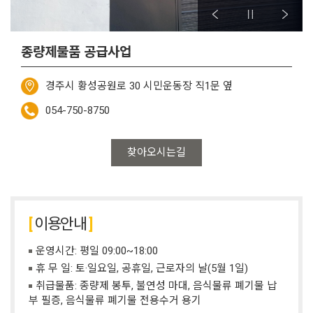
종량제물품 공급사업
경주시 황성공원로 30 시민운동장 직1문 옆
054-750-8750
찾아오시는길
이용안내
운영시간: 평일 09:00~18:00
휴 무 일: 토·일요일, 공휴일, 근로자의 날(5월 1일)
취급물품: 종량제 봉투, 불연성 마대, 음식물류 폐기물 납
부 필증, 음식물류 폐기물 전용수거 용기