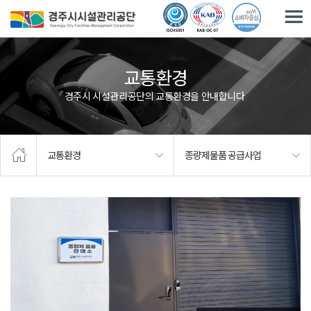
주요메뉴로 건너뛰기
본문으로가기
교통환경
경주시 시설관리공단의 교통환경을 안내합니다.
교통환경
종량제물품 공급사업