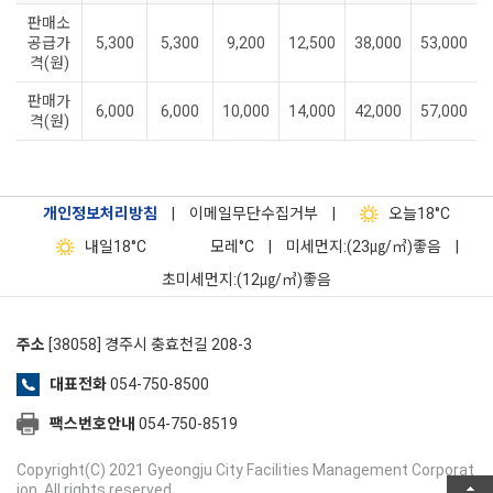
판매소
공급가
5,300
5,300
9,200
12,500
38,000
53,000
격(원)
판매가
6,000
6,000
10,000
14,000
42,000
57,000
격(원)
개인정보처리방침
|
이메일무단수집거부
|
오늘
18°C
내일
18°C
모레
°C
|
미세먼지:(23㎍/㎥)좋음
|
초미세먼지:(12㎍/㎥)좋음
주소
[38058] 경주시 충효천길 208-3
대표전화
054-750-8500
팩스번호안내
054-750-8519
Copyright(C) 2021 Gyeongju City Facilities Management Corporat
ion. All rights reserved.