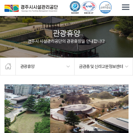
주요메뉴로 건너뛰기
본문으로가기
관광휴양
경주시 시설관리공단의 관광휴양을 안내합니다.
관광휴양
금관총 및 신라고분정보센터