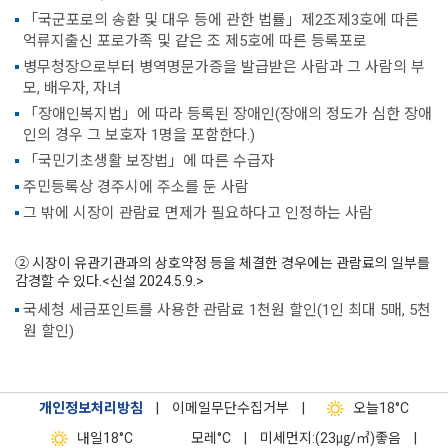
「국군포로의 송환 및 대우 등에 관한 법률」제2조제3호에 따른
억류지출신 포로가족 및 같은 조 제5호에 따른 등록포로
병무청장으로부터 병역명문가증을 발급받은 사람과 그 사람의 부
모, 배우자, 자녀
「장애인복지법」에 따라 등록된 장애인(장애의 정도가 심한 장애
인의 경우 그 보호자 1명을 포함한다.)
「국민기초생활 보장법」에 따른 수급자
주민등록상 경주시에 주소를 둔 사람
그 밖에 시장이 관람료 면제가 필요하다고 인정하는 사람
② 시장이 유관기관과의 상호약정 등을 체결한 경우에는 관람료의 일부를
감경할 수 있다.<신설 2024.5.9.>
국세청 세금포인트를 사용한 관람료 1천원 할인(1인 최대 5매, 5천
원 할인)
개인정보처리방침
|
이메일무단수집거부
|
오늘
18°C
내일
18°C
모레
°C
|
미세먼지:(23㎍/㎥)좋음
|