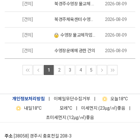
[건의]
북경주수영장 물교체 요청합니다
2026-08-09
[건의]
북경주체육센터 수영장 수질관리
2026-08-09
[건의]
수영장 물교체작업 및 대청소에 대한 건의
2026-08-09
[건의]
수영장운에메 관한 건의
2026-08-09
1
2
3
4
5
개인정보처리방침
|
이메일무단수집거부
|
오늘
18°C
내일
18°C
모레
°C
|
미세먼지:(23㎍/㎥)좋음
|
초미세먼지:(12㎍/㎥)좋음
주소
[38058] 경주시 충효천길 208-3