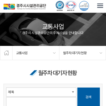
주요메뉴로 건너뛰기
본문으로가기
교통사업
경주시 시설관리공단의 주차시설을 안내합니다.
교통사업
월주차 대기자 현황
월주차 대기자 현황
검색