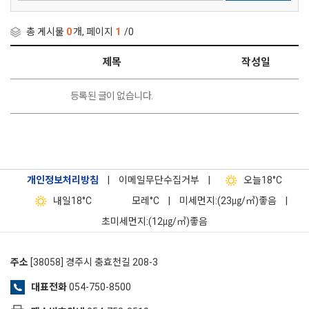
총 게시물
0
개, 페이지
1
/0
제목
작성일
등록된 글이 없습니다.
개인정보처리방침
|
이메일무단수집거부
|
오늘
18°C
내일
18°C
모레
°C
|
미세먼지:(23㎍/㎥)좋음
|
초미세먼지:(12㎍/㎥)좋음
주소
[38058] 경주시 충효천길 208-3
대표전화
054-750-8500