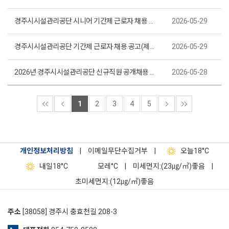
경주시시설관리공단 시니어 기간제 근로자 채용 공고(제2026-25호)
2026-05-29
경주시시설관리공단 기간제 근로자 채용 공고(제2026-24호)
2026-05-29
2026년 경주시시설관리공단 신규직원 공개채용 온라인 인성검사 합격자 및 필기시험 시행 계획 공고(제2026-23호)
2026-05-28
1
2
3
4
5
개인정보처리방침
|
이메일무단수집거부
|
오늘
18°C
내일
18°C
모레
°C
|
미세먼지:(23㎍/㎥)좋음
|
초미세먼지:(12㎍/㎥)좋음
주소
[38058] 경주시 충효천길 208-3