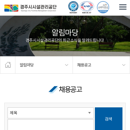
주요메뉴로 건너뛰기
본문으로가기
알림마당
경주시시설관리공단의 최근소식을 알려드립니다.
알림마당
채용공고
채용공고
검색