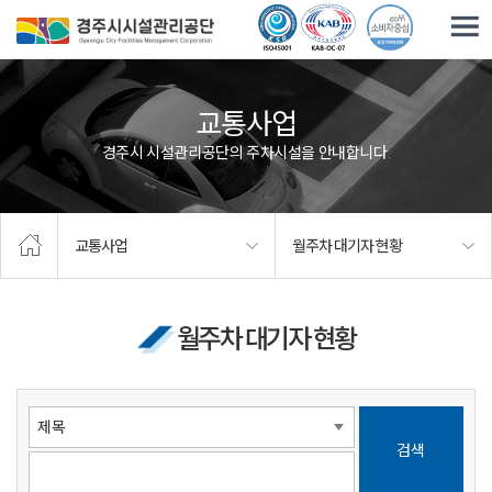
주요메뉴로 건너뛰기
본문으로가기
교통사업
경주시 시설관리공단의 주차시설을 안내합니다.
교통사업
월주차 대기자 현황
월주차 대기자 현황
검색