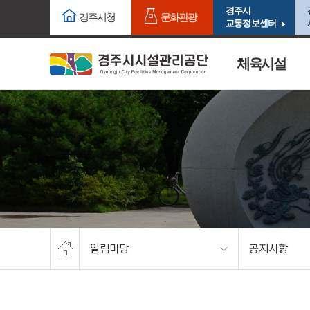
주요메뉴로 건너뛰기
본문으로가기
경주시
경주시청
문화관광
교통정보센터
체육시설
알림마당
공지사항