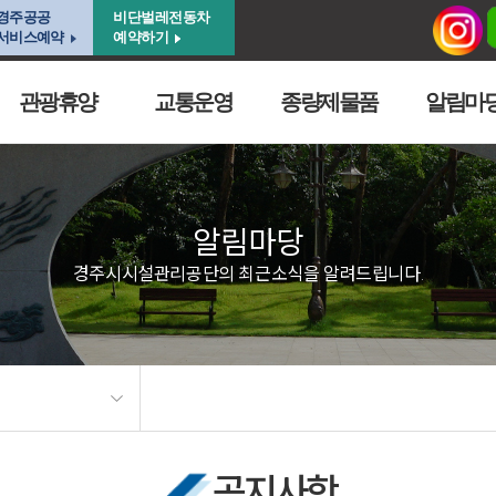
경주공공
비단벌레전동차
서비스예약
예약하기
관광휴양
교통운영
종량제물품
알림마
알림마당
경주시시설관리공단의 최근소식을 알려드립니다.
공지사항