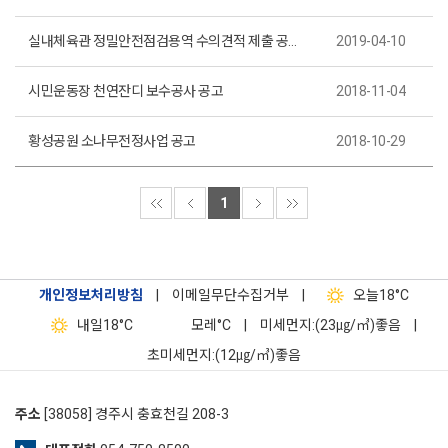
실내체육관 정밀안전점검용역 수의견적 제출 공고(제2019-8호)
2019-04-10
시민운동장 천연잔디 보수공사 공고
2018-11-04
황성공원 소나무전정사업 공고
2018-10-29
1
개인정보처리방침
|
이메일무단수집거부
|
오늘
18°C
내일
18°C
모레
°C
|
미세먼지:(23㎍/㎥)좋음
|
초미세먼지:(12㎍/㎥)좋음
주소
[38058] 경주시 충효천길 208-3