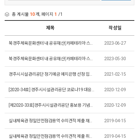
총 게시물
10
개, 페이지
1
/1
제목
작성일
북경주체육문화센터 내 공유재산(카페테리아·스포츠용품점) 사용·수익허가 입찰 공고(재공고)(제2023-20호)
2023-06-27
북경주체육문화센터 내 공유재산(카페테리아·스포츠용품점) 사용·수익허가 입찰 공고(제2023-17호)
2023-05-30
경주시시설관리공단 정기예금 예치은행 선정 입찰 공고(제2021-3호)
2021-02-15
[2020-34호] 경주시시설관리공단 코로나19 대응백서 디자인 및 책자 제작
2020-12-09
[제2020-33호]경주시시설관리공단 홍보용 기념품(볼펜) 제작
2020-12-09
실내체육관 정밀안전점검용역 수의견적 제출 재공고(제2019-10호)
2019-04-15
실내체육관 정밀안전점검용역 수의견적 제출 취소공고(제2019-9호)
2019-04-15