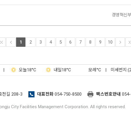
경영혁신
1
2
3
4
5
6
7
8
9
10
|
오늘
18°C
내일
18°C
모레
°C
|
미세먼지:(
효천길 208-3
대표전화
054-750-8500
팩스번호안내
054-
ngju City Facilities Management Corporation. All rights reserved.