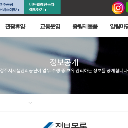
경주공공
비단벌레전동차
서비스예약
예약하기
관광휴양
교통운영
종량제물품
알림마
정보공개
경주시시설관리공단이 업무 수행 중 보유·관리하는 정보를 공개합니다
정보목록