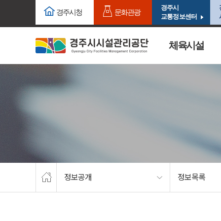
주요메뉴로 건너뛰기
본문으로가기
경주시
경주시청
문화관광
교통정보센터
체육시설
정보공개
정보목록