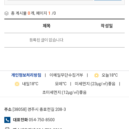
총 게시물
0
개, 페이지
1
/0
제목
작성일
등록된 글이 없습니다.
개인정보처리방침
|
이메일무단수집거부
|
오늘
18°C
내일
18°C
모레
°C
|
미세먼지:(23㎍/㎥)좋음
|
초미세먼지:(12㎍/㎥)좋음
주소
[38058] 경주시 충효천길 208-3
대표전화
054-750-8500