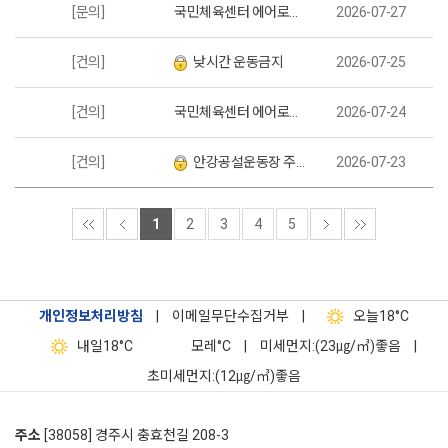
[문의]
국민체육센터 에어로빅 수업 증설 문의
2026-07-27
[건의]
낮시간 운동금지
2026-07-25
[건의]
국민체육센터 에어로빅 수업 추가 개설 건의
2026-07-24
[건의]
안강공설운동장 주차관련
2026-07-23
1
2
3
4
5
개인정보처리방침
|
이메일무단수집거부
|
오늘
18°C
내일
18°C
모레
°C
|
미세먼지:(23㎍/㎥)좋음
|
초미세먼지:(12㎍/㎥)좋음
주소
[38058] 경주시 충효천길 208-3