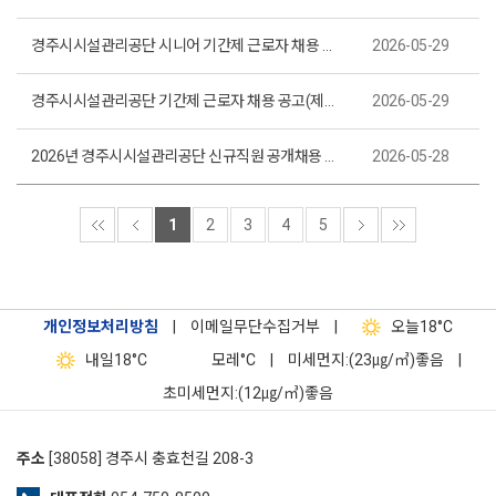
경주시시설관리공단 시니어 기간제 근로자 채용 공고(제2026-25호)
2026-05-29
경주시시설관리공단 기간제 근로자 채용 공고(제2026-24호)
2026-05-29
2026년 경주시시설관리공단 신규직원 공개채용 온라인 인성검사 합격자 및 필기시험 시행 계획 공고(제2026-23호)
2026-05-28
1
2
3
4
5
개인정보처리방침
|
이메일무단수집거부
|
오늘
18°C
내일
18°C
모레
°C
|
미세먼지:(23㎍/㎥)좋음
|
초미세먼지:(12㎍/㎥)좋음
주소
[38058] 경주시 충효천길 208-3