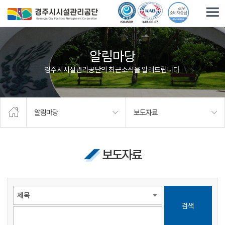
주요메뉴로 건너뛰기
본문으로가기
알림마당
경주시시설관리공단의 최근소식을 알려드립니다.
알림마당
보도자료
보도자료
검색