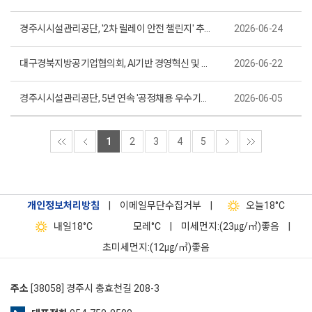
경주시시설관리공단, '2차 릴레이 안전 챌린지' 추진 토함산 워케이션 빌리지 현장점검
2026-06-24
대구경북지방공기업협의회, AI기반 경영혁신 및 디지털 전환 공동협력 업무협약 체결
2026-06-22
경주시시설관리공단, 5년 연속 '공정채용 우수기관 인증' 획득
2026-06-05
1
2
3
4
5
개인정보처리방침
|
이메일무단수집거부
|
오늘
18°C
내일
18°C
모레
°C
|
미세먼지:(23㎍/㎥)좋음
|
초미세먼지:(12㎍/㎥)좋음
주소
[38058] 경주시 충효천길 208-3