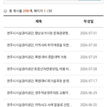
총 게시물
298
개, 페이지
1
/30
제목
작성일
경주시시설관리공단, 황남상가시장 문화관광형시장 육성사업단과 업무협약 체결
2026-07-31
경주시시설관리공단, 지역사회 취약계층을 위한 노사협력 재능기부봉사 실시
2026-07-30
경주시시설관리공단, 폭염 대비 종합대책 가동
2026-07-29
경주시시설관리공단 토함산자연휴양림, 여름 피서객 맞이 대성공
2026-07-28
경주시시설관리공단, 폭염대비 파크골프장 운영시간 조정 시행
2026-07-17
경주시시설관리공단, 경주역공영주차장·교통약자 배리어프리 사전무인정산기 도입
2026-06-29
경주시시설관리공단, 아차사고 사례 발굴로 산업재해 예방 안전문화 확산
2026-06-25