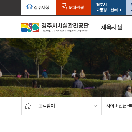
주요메뉴로 건너뛰기
본문으로가기
경주시
경주시청
문화관광
교통정보센터
체육시설
고객참여
사이버민원센