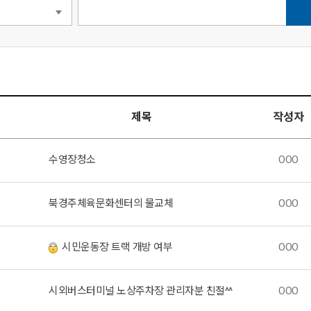
제목
작성자
수영장청소
OOO
북경주체육문화센터의 물교체
OOO
시민운동장 트랙 개방 여부
OOO
시외버스터미널 노상주차장 관리자분 친절^^
OOO