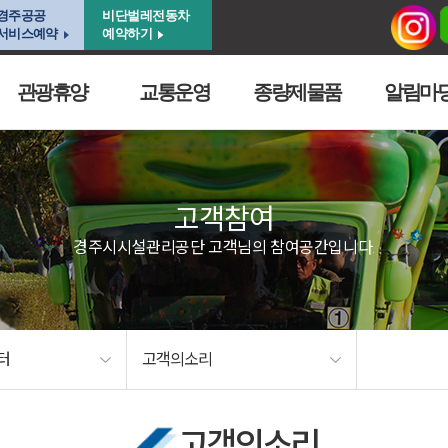
경주공공
비단벌레전동차
서비스예약
예약하기
관광휴양
교통운영
종량제물품
알림마
고객참여
경주시시설관리공단 고객님의 참여공간입니다.
터
고객의소리
고객의소리