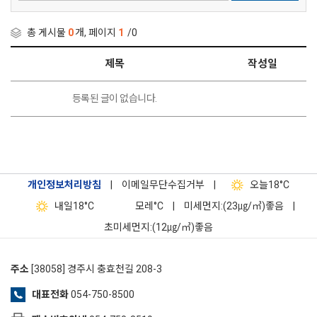
총 게시물
0
개, 페이지
1
/0
제목
작성일
등록된 글이 없습니다.
개인정보처리방침
|
이메일무단수집거부
|
오늘
18°C
내일
18°C
모레
°C
|
미세먼지:(23㎍/㎥)좋음
|
초미세먼지:(12㎍/㎥)좋음
주소
[38058] 경주시 충효천길 208-3
대표전화
054-750-8500