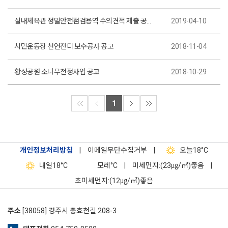
실내체육관 정밀안전점검용역 수의견적 제출 공고(제2019-8호)
2019-04-10
시민운동장 천연잔디 보수공사 공고
2018-11-04
황성공원 소나무전정사업 공고
2018-10-29
1
개인정보처리방침
|
이메일무단수집거부
|
오늘
18°C
내일
18°C
모레
°C
|
미세먼지:(23㎍/㎥)좋음
|
초미세먼지:(12㎍/㎥)좋음
주소
[38058] 경주시 충효천길 208-3