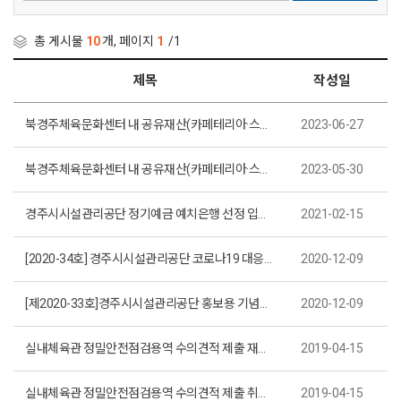
총 게시물
10
개, 페이지
1
/1
제목
작성일
북경주체육문화센터 내 공유재산(카페테리아·스포츠용품점) 사용·수익허가 입찰 공고(재공고)(제2023-20호)
2023-06-27
북경주체육문화센터 내 공유재산(카페테리아·스포츠용품점) 사용·수익허가 입찰 공고(제2023-17호)
2023-05-30
경주시시설관리공단 정기예금 예치은행 선정 입찰 공고(제2021-3호)
2021-02-15
[2020-34호] 경주시시설관리공단 코로나19 대응백서 디자인 및 책자 제작
2020-12-09
[제2020-33호]경주시시설관리공단 홍보용 기념품(볼펜) 제작
2020-12-09
실내체육관 정밀안전점검용역 수의견적 제출 재공고(제2019-10호)
2019-04-15
실내체육관 정밀안전점검용역 수의견적 제출 취소공고(제2019-9호)
2019-04-15