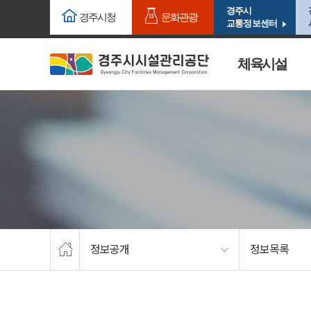
주요메뉴로 건너뛰기
본문으로가기
경주시
경주시청
문화관광
교통정보센터
체육시설
정보공개
정보목록