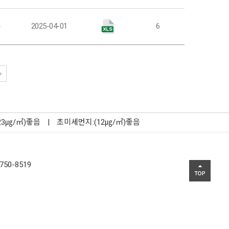
부
2025-04-01
6
23㎍/㎥)좋음
|
초미세먼지:(12㎍/㎥)좋음
750-8519