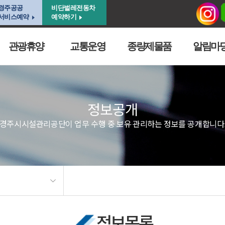
경주공공
비단벌레전동차
서비스예약
예약하기
관광휴양
교통운영
종량제물품
알림마
정보공개
경주시시설관리공단이 업무 수행 중 보유·관리하는 정보를 공개합니다
정보목록