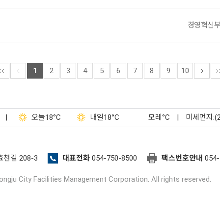
경영혁신
1
2
3
4
5
6
7
8
9
10
|
오늘
18°C
내일
18°C
모레
°C
|
미세먼지:(
효천길 208-3
대표전화
054-750-8500
팩스번호안내
054-
ngju City Facilities Management Corporation. All rights reserved.