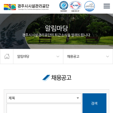
주요메뉴로 건너뛰기
본문으로가기
알림마당
경주시시설관리공단의 최근소식을 알려드립니다.
알림마당
채용공고
채용공고
검색