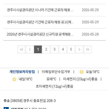
경주시시설관리공단 시니어 기간제 근로자 채용 공고(제2026-25호)
2026-05-29
경주시시설관리공단 기간제 근로자 채용 공고(제2026-24호)
2026-05-29
2026년 경주시시설관리공단 신규직원 공개채용 온라인 인성검사 합격자 및 필기시험 시행 계획 공고(제2026-23호)
2026-05-28
1
2
3
4
5
개인정보처리방침
|
이메일무단수집거부
|
오늘
18°C
내일
18°C
모레
°C
|
미세먼지:(23㎍/㎥)좋음
|
초미세먼지:(12㎍/㎥)좋음
주소
[38058] 경주시 충효천길 208-3