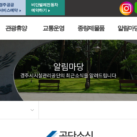
경주공공
비단벌레전동차
서비스예약
예약하기
관광휴양
교통운영
종량제물품
알림마
알림마당
경주시시설관리공단의 최근소식을 알려드립니다.
공단소식