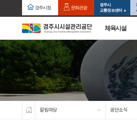
주요메뉴로 건너뛰기
본문으로가기
경주시
경주시청
문화관광
교통정보센터
체육시설
알림마당
공단소식