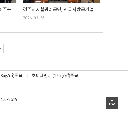
경주시시설관리공단, 생명을 이어주는 헌혈운동
경주시시설관리공단, 한국지방공기업협의회 이사회
2026-03-26
23㎍/㎥)좋음
|
초미세먼지:(12㎍/㎥)좋음
750-8519