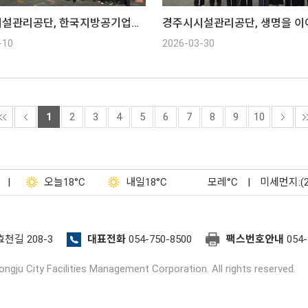
경주시시설관리공단, 한국지방공기업협의회 1분기 총회
-10
2026-03-30
1
2
3
4
5
6
7
8
9
10
|
오늘
18°C
내일
18°C
모레
°C
|
미세먼지:(
효천길 208-3
대표전화
054-750-8500
팩스번호안내
054-
ngju City Facilities Management Corporation. All rights reserved.