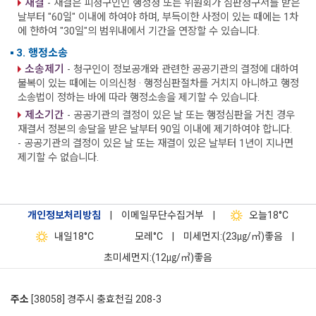
재결
- 재결은 피청구인인 행정청 또는 위원회가 심판청구서를 받은
날부터 "60일" 이내에 하여야 하며, 부득이한 사정이 있는 때에는 1차
에 한하여 "30일"의 범위내에서 기간을 연장할 수 있습니다.
3. 행정소송
소송제기
- 청구인이 정보공개와 관련한 공공기관의 결정에 대하여
불복이 있는 때에는 이의신청 · 행정심판절차를 거치지 아니하고 행정
소송법이 정하는 바에 따라 행정소송을 제기할 수 있습니다.
제소기간
- 공공기관의 결정이 있은 날 또는 행정심판을 거친 경우
재결서 정본의 송달을 받은 날부터 90일 이내에 제기하여야 합니다.
- 공공기관의 결정이 있은 날 또는 재결이 있은 날부터 1년이 지나면
제기할 수 없습니다.
개인정보처리방침
|
이메일무단수집거부
|
오늘
18°C
내일
18°C
모레
°C
|
미세먼지:(23㎍/㎥)좋음
|
초미세먼지:(12㎍/㎥)좋음
주소
[38058] 경주시 충효천길 208-3