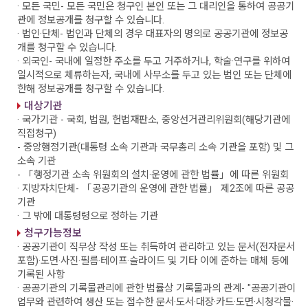
· 모든 국민
- 모든 국민은 청구인 본인 또는 그 대리인을 통하여 공공기
관에 정보공개를 청구할 수 있습니다.
· 법인·단체
- 법인과 단체의 경우 대표자의 명의로 공공기관에 정보공
개를 청구할 수 있습니다.
· 외국인
- 국내에 일정한 주소를 두고 거주하거나, 학술·연구를 위하여
일시적으로 체류하는자, 국내에 사무소를 두고 있는 법인 또는 단체에
한해 정보공개를 청구할 수 있습니다.
대상기관
· 국가기관
- 국회, 법원, 헌법재판소, 중앙선거관리위원회(해당기관에
직접청구)
- 중앙행정기관(대통령 소속 기관과 국무총리 소속 기관을 포함) 및 그
소속 기관
- 「행정기관 소속 위원회의 설치·운영에 관한 법률」에 따른 위원회
· 지방자치단체
- 「공공기관의 운영에 관한 법률」 제2조에 따른 공공
기관
· 그 밖에 대통령령으로 정하는 기관
청구가능정보
· 공공기관이 직무상 작성 또는 취득하여 관리하고 있는 문서(전자문서
포함)·도면·사진·필름·테이프·슬라이드 및 기타 이에 준하는 매체 등에
기록된 사항
· 공공기관의 기록물관리에 관한 법률상 기록물과의 관계
- "공공기관이
업무와 관련하여 생산 또는 접수한 문서·도서·대장·카드·도면·시청각물·