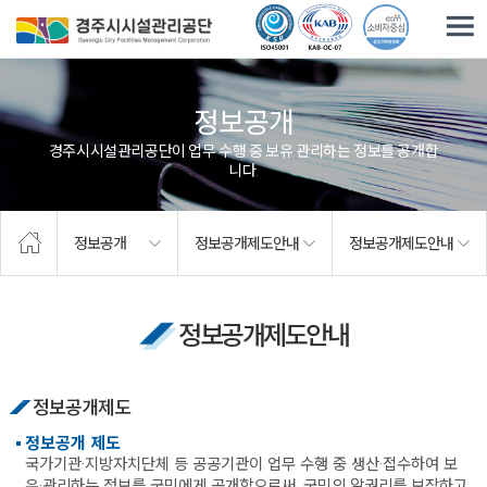
주요메뉴로 건너뛰기
본문으로가기
정보공개
경주시시설관리공단이 업무 수행 중 보유·관리하는 정보를 공개합
니다.
정보공개
정보공개제도안내
정보공개제도안내
정보공개제도안내
정보공개제도
정보공개 제도
국가기관·지방자치단체 등 공공기관이 업무 수행 중 생산·접수하여 보
유·관리하는 정보를 국민에게 공개함으로써, 국민의 알권리를 보장하고