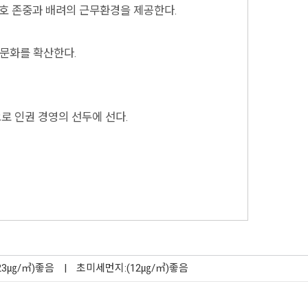
 상호 존중과 배려의 근무환경을 제공한다.
 문화를 확산한다.
 인권 경영의 선두에 선다.
23㎍/㎥)좋음
|
초미세먼지:(12㎍/㎥)좋음