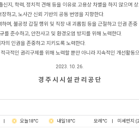
교, 출신지, 학력, 정치적 견해 등을 이유로 고용상 차별을 하지 않으며
보장하고, 노사간 신뢰 기반의 공동 번영을 지향한다.
하며, 불공정 갑질 행위 및 직장 내 괴롭힘 등을 근절하고 인권 존중
법규를 준수하고, 안전사고 및 환경오염 방지를 위해 노력한다.
자의 인권을 존중하고 지키도록 노력한다.
적극적인 권리구제를 위해 노력할 뿐만 아니라 지속적인 개선활동으로
2023. 10. 26.
경 주 시 시 설 관 리 공 단
|
오늘
18°C
내일
18°C
모레
°C
|
미세먼지:(