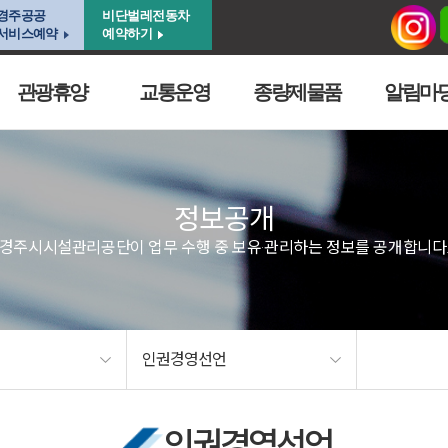
경주공공
비단벌레전동차
서비스예약
예약하기
관광휴양
교통운영
종량제물품
알림마
정보공개
경주시시설관리공단이 업무 수행 중 보유·관리하는 정보를 공개합니다
인권경영선언
인권경영선언