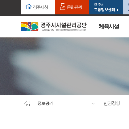
주요메뉴로 건너뛰기
본문으로가기
경주시
경주시청
문화관광
교통정보센터
체육시설
정보공개
인권경영