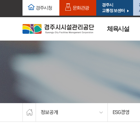
주요메뉴로 건너뛰기
본문으로가기
경주시
경주시청
문화관광
교통정보센터
체육시설
정보공개
ESG경영