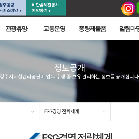
경주공공
비단벌레전동차
서비스예약
예약하기
관광휴양
교통운영
종량제물품
알림마
정보공개
경주시시설관리공단이 업무 수행 중 보유·관리하는 정보를 공개합니다
ESG경영 전략체계
ESG경영 전략체계