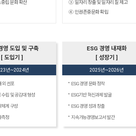
소중립 문화 확산
③ 일자리 창출 및 일자리 질 제고
④ 인권존중문화 확립
 경영 도입 및 구축
ESG 경영 내재화
[ 도입기 ]
[ 성장기 ]
023년~2024년
2025년~2026년
내·외 선포
ESG 경영 문화 정착
 수립 및 공감대 형성
ESG기반 혁신과제 발굴
략체계 구성
ESG 경영 성과 창출
성과측정
지속가능경영보고서 발간