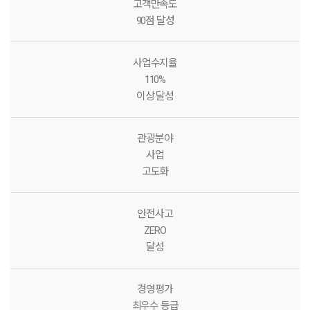
고객만족도
90점 달성
사업수지율
110%
이상 달성
관광분야
사업
고도화
안전사고
ZERO
달성
경영평가
최우수 등급