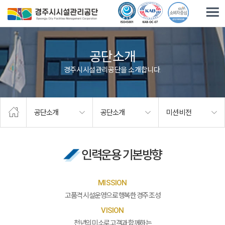
주요메뉴로 건너뛰기
본문으로가기
공단소개
경주시시설관리공단을 소개합니다.
공단소개
공단소개
미션·비전
인력운용 기본방향
MISSION
고품격 시설운영으로 행복한 경주 조성
VISION
천년의 미소로 고객과 함께하는