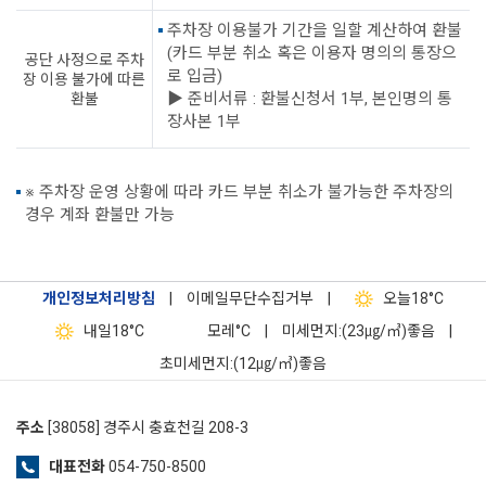
주차장 이용불가 기간을 일할 계산하여 환불
(카드 부분 취소 혹은 이용자 명의의 통장으
공단 사정으로 주차
로 입금)
장 이용 불가에 따른
▶ 준비서류 : 환불신청서 1부, 본인명의 통
환불
장사본 1부
※ 주차장 운영 상황에 따라 카드 부분 취소가 불가능한 주차장의
경우 계좌 환불만 가능
개인정보처리방침
|
이메일무단수집거부
|
오늘
18°C
내일
18°C
모레
°C
|
미세먼지:(23㎍/㎥)좋음
|
초미세먼지:(12㎍/㎥)좋음
주소
[38058] 경주시 충효천길 208-3
대표전화
054-750-8500