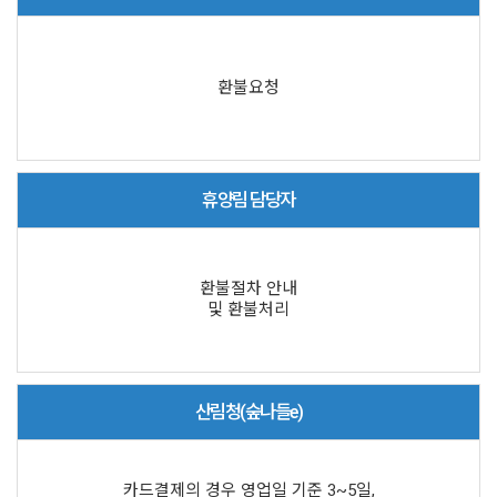
환불요청
휴양림 담당자
환불절차 안내
및 환불처리
산림청(숲나들e)
카드결제의 경우 영업일 기준 3~5일,