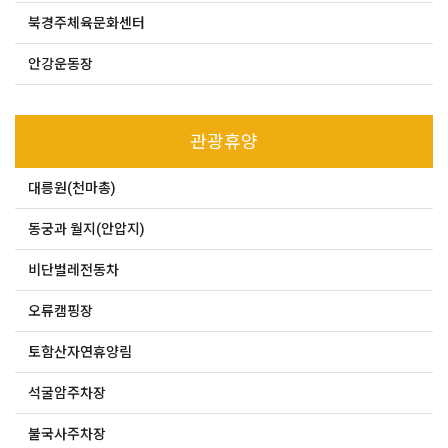
북경주체육문화센터
안강운동장
관광휴양
대릉원(천마총)
동궁과 월지(안압지)
비단벌레전동차
오류캠핑장
토함산자연휴양림
석굴암주차장
불국사주차장