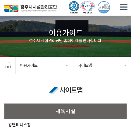
주요메뉴로 건너뛰기
본문으로가기
이용가이드
경주시 시설관리공단 홈페이지를 안내합니다.
이용가이드
사이트맵
사이트맵
체육시설
강변테니스장