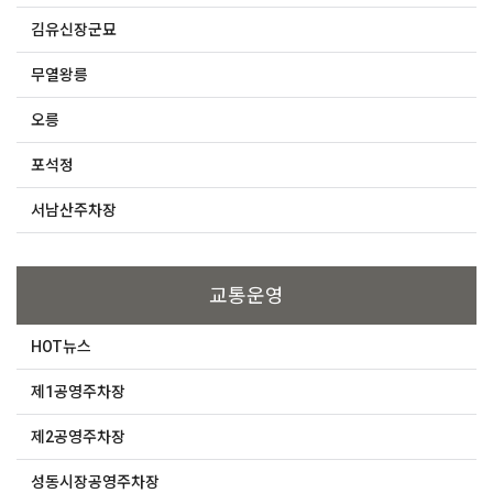
김유신장군묘
무열왕릉
오릉
포석정
서남산주차장
교통운영
HOT뉴스
제1공영주차장
제2공영주차장
성동시장공영주차장