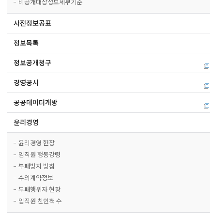
비공개대상정보세부기준
사전정보공표
정보목록
정보공개청구
경영공시
공공데이터개방
윤리경영
윤리경영 헌장
임직원 행동강령
부패방지 방침
수의계약정보
부패행위자 현황
임직원 친인척 수