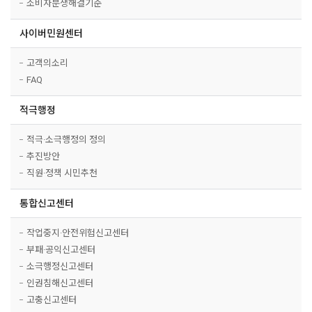
소비자분쟁해결기준
사이버민원센터
고객의소리
FAQ
적극행정
적극·소극행정의 정의
추진방안
직원·정책 시민추천
통합신고센터
작업중지·안전위험신고센터
부패·공익신고센터
소극행정신고센터
인권침해신고센터
고충신고센터