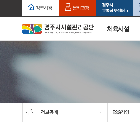
주요메뉴로 건너뛰기
본문으로가기
경주시
경주시청
문화관광
교통정보센터
체육시설
정보공개
ESG경영