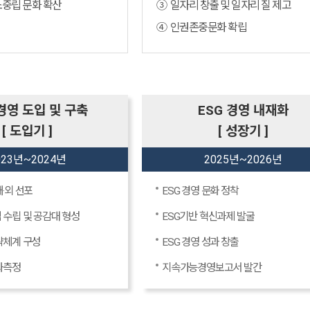
소중립 문화 확산
③ 일자리 창출 및 일자리 질 제고
④ 인권존중문화 확립
 경영 도입 및 구축
ESG 경영 내재화
[ 도입기 ]
[ 성장기 ]
023년~2024년
2025년~2026년
내·외 선포
ESG 경영 문화 정착
 수립 및 공감대 형성
ESG기반 혁신과제 발굴
략체계 구성
ESG 경영 성과 창출
성과측정
지속가능경영보고서 발간