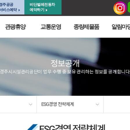
경주공공
비단벌레전동차
서비스예약
예약하기
관광휴양
교통운영
종량제물품
알림마
정보공개
경주시시설관리공단이 업무 수행 중 보유·관리하는 정보를 공개합니다
ESG경영 전략체계
ESG경영 전략체계