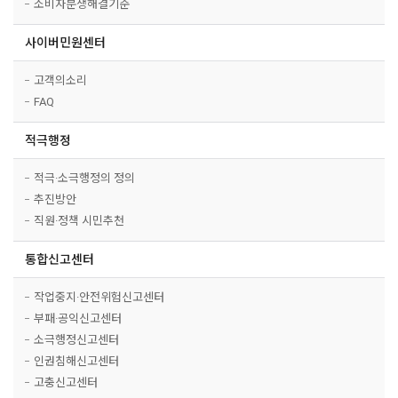
소비자분쟁해결기준
사이버민원센터
고객의소리
FAQ
적극행정
적극·소극행정의 정의
추진방안
직원·정책 시민추천
통합신고센터
작업중지·안전위험신고센터
부패·공익신고센터
소극행정신고센터
인권침해신고센터
고충신고센터