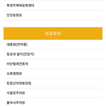
북경주체육문화센터
안강운동장
관광휴양
대릉원(천마총)
동궁과 월지(안압지)
비단벌레전동차
오류캠핑장
토함산자연휴양림
석굴암주차장
불국사주차장