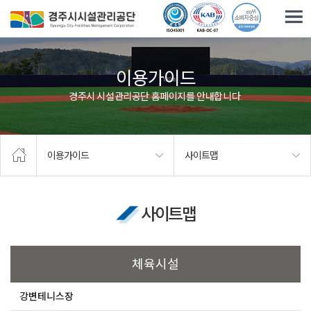
주요메뉴로 건너뛰기
본문으로가기
이용가이드
경주시 시설관리공단 홈페이지를 안내합니다.
이용가이드
사이트맵
사이트맵
체육시설
강변테니스장