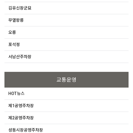
김유신장군묘
무열왕릉
오릉
포석정
서남산주차장
교통운영
HOT뉴스
제1공영주차장
제2공영주차장
성동시장공영주차장