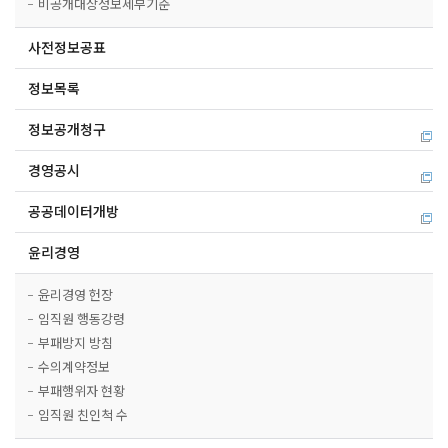
비공개대상정보세부기준
사전정보공표
정보목록
정보공개청구
경영공시
공공데이터개방
윤리경영
윤리경영 헌장
임직원 행동강령
부패방지 방침
수의계약정보
부패행위자 현황
임직원 친인척 수