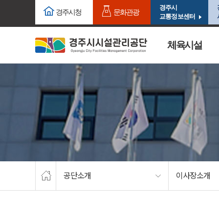
주요메뉴로 건너뛰기
본문으로가기
경주시
경주시청
문화관광
교통정보센터
체육시설
공단소개
이사장소개