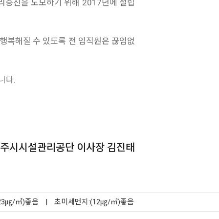
증진을 도모하기 위해 2017년에 설립
행복해질 수 있도록 전 임직원은 끊임없
니다.
주시시설관리공단 이사장 김진태
23㎍/㎥)좋음
|
초미세먼지:(12㎍/㎥)좋음