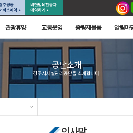
경주공공
비단벌레전동차
서비스예약
예약하기
관광휴양
교통운영
종량제물품
알림마
공단소개
경주시시설관리공단을 소개합니다.
인사말