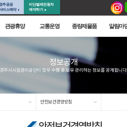
경주공공
비단벌레전동차
서비스예약
예약하기
관광휴양
교통운영
종량제물품
알림마
정보공개
경주시시설관리공단이 업무 수행 중 보유·관리하는 정보를 공개합니다
안전보건경영방침
안전보건경영방침