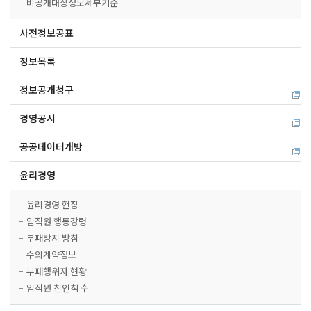
비공개대상정보세부기준
사전정보공표
정보목록
정보공개청구
경영공시
공공데이터개방
윤리경영
윤리경영 헌장
임직원 행동강령
부패방지 방침
수의계약정보
부패행위자 현황
임직원 친인척 수