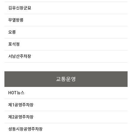
김유신장군묘
무열왕릉
오릉
포석정
서남산주차장
교통운영
HOT뉴스
제1공영주차장
제2공영주차장
성동시장공영주차장