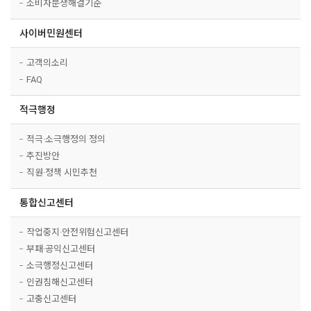
소비자분쟁해결기준
사이버민원센터
고객의소리
FAQ
적극행정
적극·소극행정의 정의
추진방안
직원·정책 시민추천
통합신고센터
작업중지·안전위험신고센터
부패·공익신고센터
소극행정신고센터
인권침해신고센터
고충신고센터