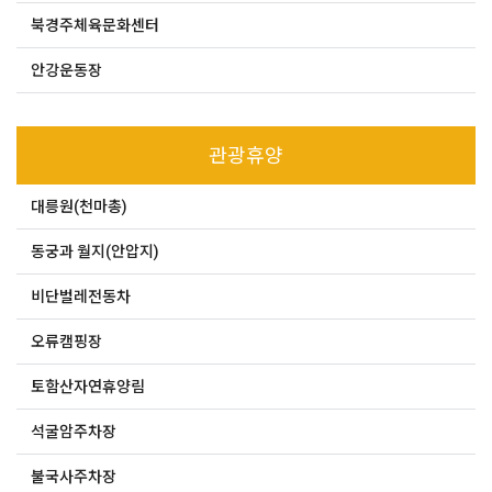
북경주체육문화센터
안강운동장
관광휴양
대릉원(천마총)
동궁과 월지(안압지)
비단벌레전동차
오류캠핑장
토함산자연휴양림
석굴암주차장
불국사주차장