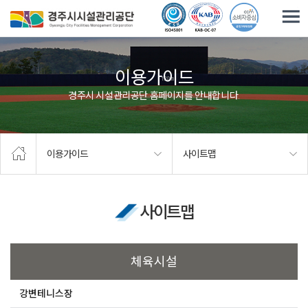
주요메뉴로 건너뛰기
본문으로가기
이용가이드
경주시 시설관리공단 홈페이지를 안내합니다.
이용가이드
사이트맵
사이트맵
체육시설
강변테니스장