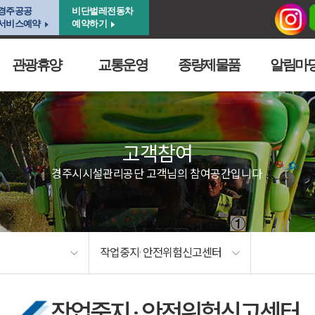
경주공공
비단벌레전동차
서비스예약
예약하기
관광휴양
교통운영
종량제물품
알림마
고객참여
경주시시설관리공단 고객님의 참여공간입니다.
작업중지· 안전위험신고센터
작업중지 · 안전위험신고센터