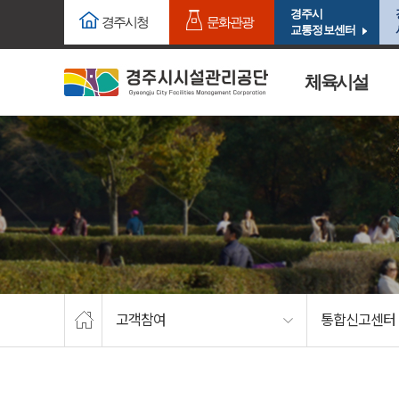
주요메뉴로 건너뛰기
본문으로가기
경주시
경주시청
문화관광
교통정보센터
체육시설
고객참여
통합신고센터