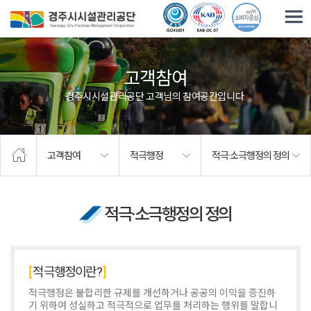
주요메뉴로 건너뛰기
본문으로가기
고객참여
경주시시설관리공단 고객님의 참여공간입니다.
고객참여
적극행정
적극·소극행정의 정의
적극·소극행정의 정의
적극행정이란?
적극행정은 불합리한 규제를 개선하거나 공공의 이익을 증진하
기 위하여 성실하고 적극적으로 업무를 처리하는 행위를 말합니