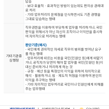
답습
- 보다 효율적ㆍ효과적인 방법이 있는데도 편의상 관례대
로 처리
- 기타 업무처리의 문제점을 인식하면서도 기존 관행을
그대로 답습하는 행태
직무권한을 이용하여 부당하게 업무를 처리하거나, 국민
편익을 위해서가 아닌 자신의 조직이나 이익만을 중시하
여 자의적으로 처리하는 행태
판단기준(예시)
- 국민에게 권위적인 자세로 직무의 범위를 벗어난 요구
를 하는 행태
기타 기관 중
- 업무처리에 따르는 비용을 국민(민원인 등)에게 떠맡기
심 행정
거나, 공직자가 당연히 해야 할 업무를 국민(민원인 등)이
대신 준비하거나 처리하게 하는 것
- 규정ㆍ예산 등을 특정인의 이익을 위하여 자의적으로
해석ㆍ활용하거나, 법ㆍ제도적 허점을 이용하여 본인의
이익을 추구하는 행태
- 기타 자의적인 업무처리로 국민이나 민원인에게 피해를
주는 업무행태