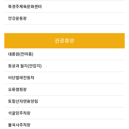
북경주체육문화센터
안강운동장
관광휴양
대릉원(천마총)
동궁과 월지(안압지)
비단벌레전동차
오류캠핑장
토함산자연휴양림
석굴암주차장
불국사주차장