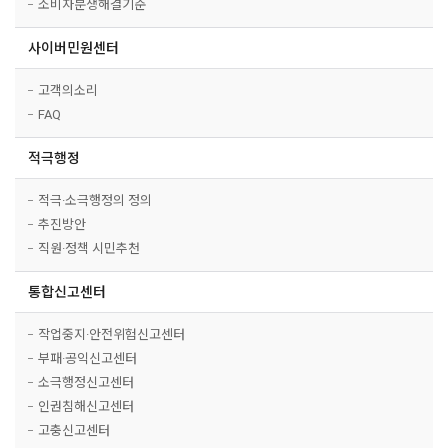
소비자분쟁해결기준
사이버민원센터
고객의소리
FAQ
적극행정
적극·소극행정의 정의
추진방안
직원·정책 시민추천
통합신고센터
작업중지·안전위험신고센터
부패·공익신고센터
소극행정신고센터
인권침해신고센터
고충신고센터