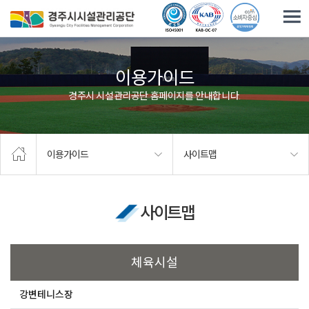
주요메뉴로 건너뛰기
본문으로가기
이용가이드
경주시 시설관리공단 홈페이지를 안내합니다.
이용가이드
사이트맵
사이트맵
체육시설
강변테니스장