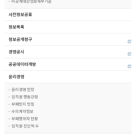
비공개대상정보세부기준
사전정보공표
정보목록
정보공개청구
경영공시
공공데이터개방
윤리경영
윤리경영 헌장
임직원 행동강령
부패방지 방침
수의계약정보
부패행위자 현황
임직원 친인척 수