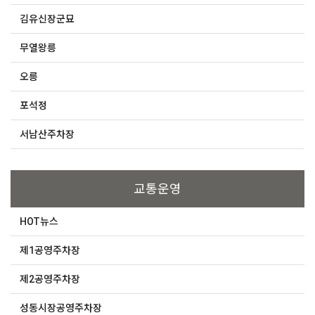
김유신장군묘
무열왕릉
오릉
포석정
서남산주차장
교통운영
HOT뉴스
제1공영주차장
제2공영주차장
성동시장공영주차장