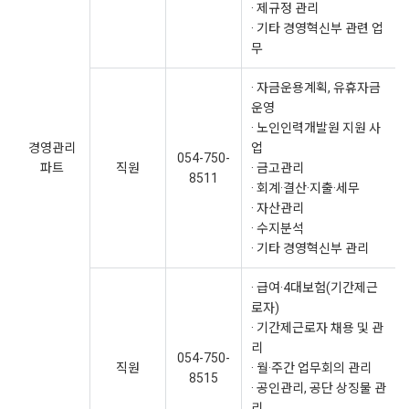
· 제규정 관리
· 기타 경영혁신부 관련 업
무
· 자금운용계획, 유휴자금
운영
· 노인인력개발원 지원 사
경영관리
업
054-750-
파트
직원
· 금고관리
8511
· 회계·결산·지출·세무
· 자산관리
· 수지분석
· 기타 경영혁신부 관리
· 급여·4대보험(기간제근
로자)
· 기간제근로자 채용 및 관
리
054-750-
직원
· 월·주간 업무회의 관리
8515
· 공인관리, 공단 상징물 관
리