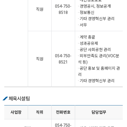
· 개인정보보호
054-750-
· 경영공시, 정보공개
직원
8518
· 정보통신
· 기타 경영혁신부 관리
· 서무
· 계약 총괄
· 성과공유제
· 공단 사회공헌 관리
054-750-
· 외부만족도 관리(VOC분
직원
8521
석 등)
· 공단 홍보 및 홈페이지 관
리
· 기타 경영혁신부 관리
체육시설팀
사업장
직위
전화번호
담당업무
054-750-