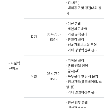
· 감사(정)
· 대외공모 및 경진대회 참
가
· 예산 총괄
· 제안제도 운영
054-750-
· 기관 공적관리
직원
8514
· 친환경 관리
· 성과관리보고회 운영
· 기타 경영혁신부 관리
· 기록물 관리
디지털혁
· 윤리·청렴 경영
신파트
· 감사(부)
054-750-
직원
· 복무관리 및 당직 운영
8517
· 청사관리(엘리베이터, 소
방 등)
· 기타 경영혁신부 관리
· 전산 업무 총괄