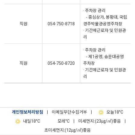
· 주차장 관리
- 중심상가, 봉황대, 국립
직원
054-750-8718
경주박물관공영주차장
· 기간제근로자 및 민원관
리
· 주차장 관리
- 제1공영, 숭문대공영
직원
054-750-8720
주차장
· 기간제근로자 및 민원관
리
개인정보처리방침
|
이메일무단수집거부
|
오늘
18°C
내일
18°C
모레
°C
|
미세먼지:(23㎍/㎥)좋음
|
초미세먼지:(12㎍/㎥)좋음