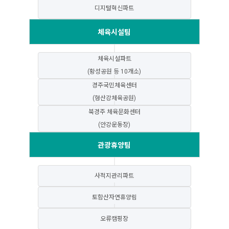
디지털혁신파트
체육시설팀
체육시설파트
(황성공원 등 10개소)
경주국민체육센터
(형산강체육공원)
북경주 체육문화센터
(안강운동장)
관광휴양팀
사적지관리파트
토함산자연휴양림
오류캠핑장