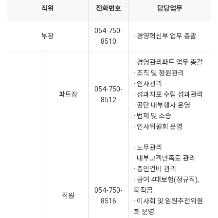
직위
전화번호
담당업무
054-750-
부장
· 경영혁신부 업무 총괄
8510
· 경영관리파트 업무 총괄
· 조직 및 정원관리
· 인사관리
054-750-
파트장
· 성과지표 수립·성과관리
8512
· 공단 내부행사 운영
· 법제 및 소송
· 인사위원회 운영
· 노무관리
· 내부고객만족도 관리
· 총인건비 관리
· 급여·4대보험(정규직),
054-750-
퇴직금
직원
8516
· 이사회 및 임원추천위원
회 운영