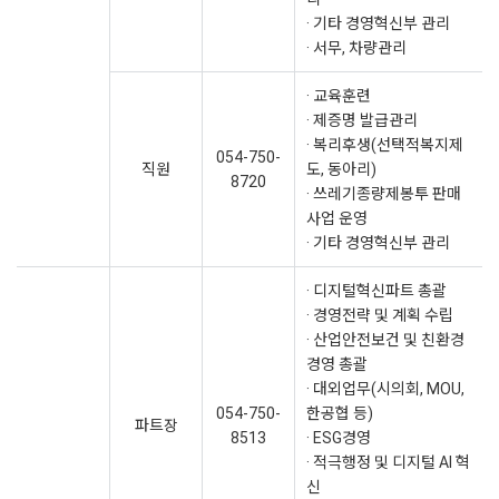
· 기타 경영혁신부 관리
· 서무, 차량관리
· 교육훈련
· 제증명 발급관리
· 복리후생(선택적복지제
054-750-
직원
도, 동아리)
8720
· 쓰레기종량제봉투 판매
사업 운영
· 기타 경영혁신부 관리
· 디지털혁신파트 총괄
· 경영전략 및 계획 수립
· 산업안전보건 및 친환경
경영 총괄
· 대외업무(시의회, MOU,
054-750-
한공협 등)
파트장
8513
· ESG경영
· 적극행정 및 디지털 AI 혁
신