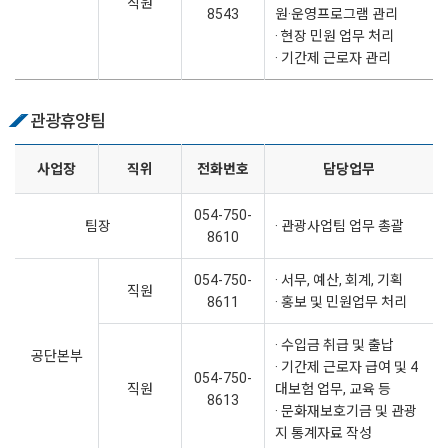
직원
8543
원·운영프로그램 관리
· 현장 민원 업무 처리
· 기간제 근로자 관리
관광휴양팀
사업장
직위
전화번호
담당업무
054-750-
팀장
· 관광사업팀 업무 총괄
8610
054-750-
· 서무, 예산, 회계, 기획
직원
8611
· 홍보 및 민원업무 처리
· 수입금 취급 및 출납
공단본부
· 기간제 근로자 급여 및 4
054-750-
직원
대보험 업무, 교육 등
8613
· 문화재보호기금 및 관광
지 통계자료 작성