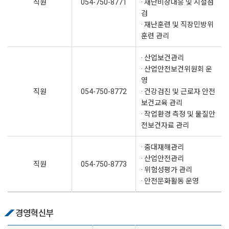
직원
054-750-8771
· 재난비상대응 및 시설점
검
· 재난훈련 및 직장민방위
훈련 관리
· 산업보건관리
· 산업안전보건위원회 운
영
직원
054-750-8772
· 건강검진 및 근로자 안전
보건교육 관리
· 작업환경 측정 및 물질안
전보건자료 관리
· 중대재해관리
· 산업안전관리
직원
054-750-8773
· 위험성평가 관리
· 안전문화활동 운영
경영혁신부