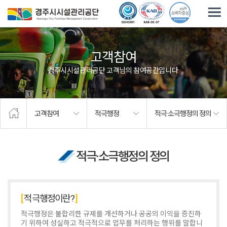
주요메뉴로 건너뛰기
본문으로가기
고객참여
경주시시설관리공단 고객님의 참여공간입니다.
고객참여
적극행정
적극·소극행정의 정의
적극·소극행정의 정의
적극행정이란?
적극행정은 불합리한 규제를 개선하거나 공공의 이익을 증진하
기 위하여 성실하고 적극적으로 업무를 처리하는 행위를 말합니