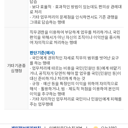
답습
- 보다 효율적ㆍ효과적인 방법이 있는데도 편의상 관례대
로 처리
- 기타 업무처리의 문제점을 인식하면서도 기존 관행을
그대로 답습하는 행태
직무권한을 이용하여 부당하게 업무를 처리하거나, 국민
편익을 위해서가 아닌 자신의 조직이나 이익만을 중시하
여 자의적으로 처리하는 행태
판단기준(예시)
- 국민에게 권위적인 자세로 직무의 범위를 벗어난 요구
를 하는 행태
기타 기관 중
- 업무처리에 따르는 비용을 국민(민원인 등)에게 떠맡기
심 행정
거나, 공직자가 당연히 해야 할 업무를 국민(민원인 등)이
대신 준비하거나 처리하게 하는 것
- 규정ㆍ예산 등을 특정인의 이익을 위하여 자의적으로
해석ㆍ활용하거나, 법ㆍ제도적 허점을 이용하여 본인의
이익을 추구하는 행태
- 기타 자의적인 업무처리로 국민이나 민원인에게 피해를
주는 업무행태