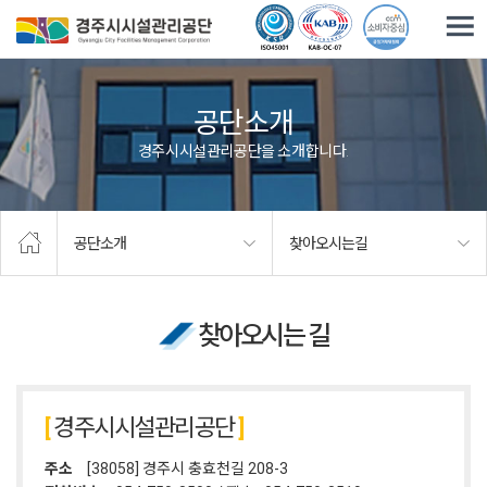
주요메뉴로 건너뛰기
본문으로가기
공단소개
경주시시설관리공단을 소개합니다.
공단소개
찾아오시는길
찾아오시는 길
경주시시설관리공단
주소
[38058] 경주시 충효천길 208-3