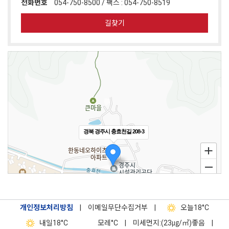
전화번호
054-750-8500 / 팩스 : 054-750-8519
길찾기
경북 경주시 충효천길 208-3
개인정보처리방침
|
이메일무단수집거부
|
오늘
18°C
내일
18°C
모레
°C
|
미세먼지:(23㎍/㎥)좋음
|