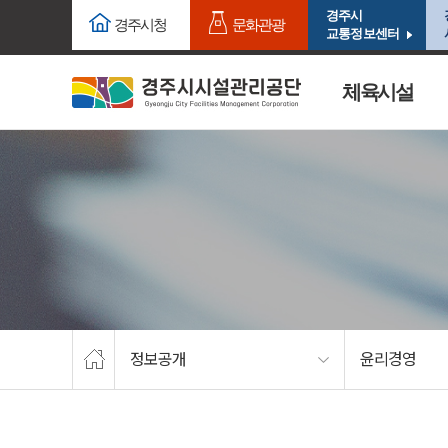
주요메뉴로 건너뛰기
본문으로가기
경주시
경주시청
문화관광
교통정보센터
체육시설
정보공개
윤리경영