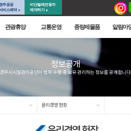
경주공공
비단벌레전동차
서비스예약
예약하기
관광휴양
교통운영
종량제물품
알림마
정보공개
경주시시설관리공단이 업무 수행 중 보유·관리하는 정보를 공개합니다
윤리경영 헌장
윤리경영 헌장