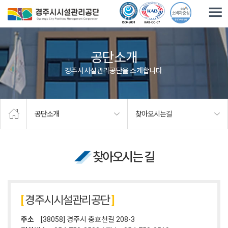
주요메뉴로 건너뛰기
본문으로가기
공단소개
경주시시설관리공단을 소개합니다.
공단소개
찾아오시는길
찾아오시는 길
경주시시설관리공단
주소
[38058] 경주시 충효천길 208-3