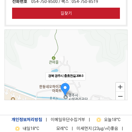
전화번호
054-750-8500 / 팩스 : 054-750-8519
길찾기
경북 경주시 충효천길 208-3
개인정보처리방침
|
이메일무단수집거부
|
오늘
18°C
내일
18°C
모레
°C
|
미세먼지:(23㎍/㎥)좋음
|