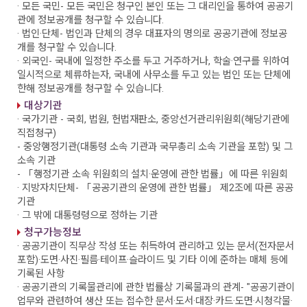
· 모든 국민
- 모든 국민은 청구인 본인 또는 그 대리인을 통하여 공공기
관에 정보공개를 청구할 수 있습니다.
· 법인·단체
- 법인과 단체의 경우 대표자의 명의로 공공기관에 정보공
개를 청구할 수 있습니다.
· 외국인
- 국내에 일정한 주소를 두고 거주하거나, 학술·연구를 위하여
일시적으로 체류하는자, 국내에 사무소를 두고 있는 법인 또는 단체에
한해 정보공개를 청구할 수 있습니다.
대상기관
· 국가기관
- 국회, 법원, 헌법재판소, 중앙선거관리위원회(해당기관에
직접청구)
- 중앙행정기관(대통령 소속 기관과 국무총리 소속 기관을 포함) 및 그
소속 기관
- 「행정기관 소속 위원회의 설치·운영에 관한 법률」에 따른 위원회
· 지방자치단체
- 「공공기관의 운영에 관한 법률」 제2조에 따른 공공
기관
· 그 밖에 대통령령으로 정하는 기관
청구가능정보
· 공공기관이 직무상 작성 또는 취득하여 관리하고 있는 문서(전자문서
포함)·도면·사진·필름·테이프·슬라이드 및 기타 이에 준하는 매체 등에
기록된 사항
· 공공기관의 기록물관리에 관한 법률상 기록물과의 관계
- "공공기관이
업무와 관련하여 생산 또는 접수한 문서·도서·대장·카드·도면·시청각물·