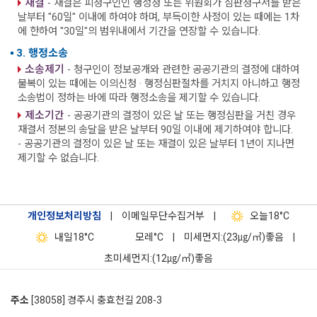
재결
- 재결은 피청구인인 행정청 또는 위원회가 심판청구서를 받은
날부터 "60일" 이내에 하여야 하며, 부득이한 사정이 있는 때에는 1차
에 한하여 "30일"의 범위내에서 기간을 연장할 수 있습니다.
3. 행정소송
소송제기
- 청구인이 정보공개와 관련한 공공기관의 결정에 대하여
불복이 있는 때에는 이의신청 · 행정심판절차를 거치지 아니하고 행정
소송법이 정하는 바에 따라 행정소송을 제기할 수 있습니다.
제소기간
- 공공기관의 결정이 있은 날 또는 행정심판을 거친 경우
재결서 정본의 송달을 받은 날부터 90일 이내에 제기하여야 합니다.
- 공공기관의 결정이 있은 날 또는 재결이 있은 날부터 1년이 지나면
제기할 수 없습니다.
개인정보처리방침
|
이메일무단수집거부
|
오늘
18°C
내일
18°C
모레
°C
|
미세먼지:(23㎍/㎥)좋음
|
초미세먼지:(12㎍/㎥)좋음
주소
[38058] 경주시 충효천길 208-3