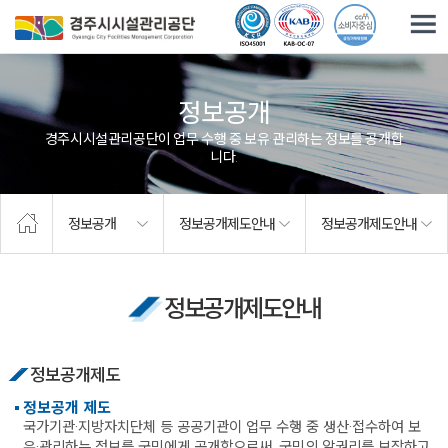
주요메뉴로 건너뛰기
본문으로가기
정보공개
경주시시설관리공단이 업무 수행 중 보유·관리하는 정보를 공개합
니다.
정보공개
정보공개제도안내
정보공개제도안내
정보공개제도안내
정보공개제도
정보공개 제도
국가기관·지방자치단체 등 공공기관이 업무 수행 중 생산·접수하여 보
유·관리하는 정보를 국민에게 공개함으로써, 국민의 알권리를 보장하고