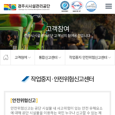
주요메뉴로 건너뛰기
본문으로가기
고객참여
경주시시설관리공단 고객님의 참여공간입니다.
고객참여
통합신고센터
작업중지· 안전위험신고센터
작업중지 · 안전위험신고센터
안전위험신고
안전위험신고는 공단 시설물 내 사고위험이 있는 안전 유해요소
에 대해 공단 시설물을 이용하는 국민 누구나 신고할 수 있는 제