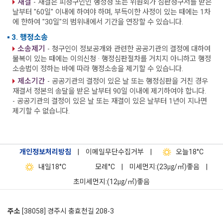
재결
- 재결은 피청구인인 행정청 또는 위원회가 심판청구서를 받은
날부터 "60일" 이내에 하여야 하며, 부득이한 사정이 있는 때에는 1차
에 한하여 "30일"의 범위내에서 기간을 연장할 수 있습니다.
3. 행정소송
소송제기
- 청구인이 정보공개와 관련한 공공기관의 결정에 대하여
불복이 있는 때에는 이의신청 · 행정심판절차를 거치지 아니하고 행정
소송법이 정하는 바에 따라 행정소송을 제기할 수 있습니다.
제소기간
- 공공기관의 결정이 있은 날 또는 행정심판을 거친 경우
재결서 정본의 송달을 받은 날부터 90일 이내에 제기하여야 합니다.
- 공공기관의 결정이 있은 날 또는 재결이 있은 날부터 1년이 지나면
제기할 수 없습니다.
개인정보처리방침
|
이메일무단수집거부
|
오늘
18°C
내일
18°C
모레
°C
|
미세먼지:(23㎍/㎥)좋음
|
초미세먼지:(12㎍/㎥)좋음
주소
[38058] 경주시 충효천길 208-3