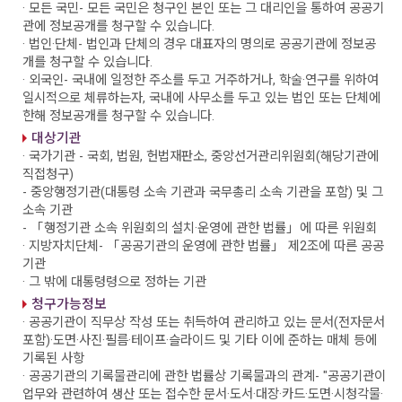
· 모든 국민
- 모든 국민은 청구인 본인 또는 그 대리인을 통하여 공공기
관에 정보공개를 청구할 수 있습니다.
· 법인·단체
- 법인과 단체의 경우 대표자의 명의로 공공기관에 정보공
개를 청구할 수 있습니다.
· 외국인
- 국내에 일정한 주소를 두고 거주하거나, 학술·연구를 위하여
일시적으로 체류하는자, 국내에 사무소를 두고 있는 법인 또는 단체에
한해 정보공개를 청구할 수 있습니다.
대상기관
· 국가기관
- 국회, 법원, 헌법재판소, 중앙선거관리위원회(해당기관에
직접청구)
- 중앙행정기관(대통령 소속 기관과 국무총리 소속 기관을 포함) 및 그
소속 기관
- 「행정기관 소속 위원회의 설치·운영에 관한 법률」에 따른 위원회
· 지방자치단체
- 「공공기관의 운영에 관한 법률」 제2조에 따른 공공
기관
· 그 밖에 대통령령으로 정하는 기관
청구가능정보
· 공공기관이 직무상 작성 또는 취득하여 관리하고 있는 문서(전자문서
포함)·도면·사진·필름·테이프·슬라이드 및 기타 이에 준하는 매체 등에
기록된 사항
· 공공기관의 기록물관리에 관한 법률상 기록물과의 관계
- "공공기관이
업무와 관련하여 생산 또는 접수한 문서·도서·대장·카드·도면·시청각물·