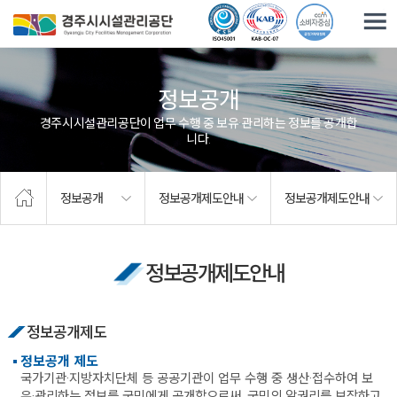
주요메뉴로 건너뛰기
본문으로가기
정보공개
경주시시설관리공단이 업무 수행 중 보유·관리하는 정보를 공개합
니다.
정보공개
정보공개제도안내
정보공개제도안내
정보공개제도안내
정보공개제도
정보공개 제도
국가기관·지방자치단체 등 공공기관이 업무 수행 중 생산·접수하여 보
유·관리하는 정보를 국민에게 공개함으로써, 국민의 알권리를 보장하고